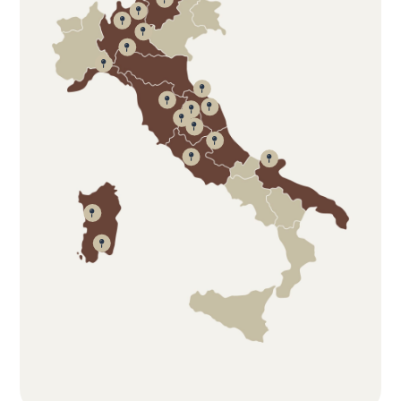















